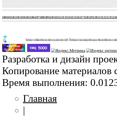
100
101
102
103
104
105
106
107
108
109
110
111
112
113
114
115
116
117
118
119
120
121
122
123
124
|
http://jbprimecurves.store/
https://pussyshop.chaturbate.com/male-ca
(3)
Разработка и дизайн прое
Копирование материалов 
Время выполнения: 0.0123
Главная
|