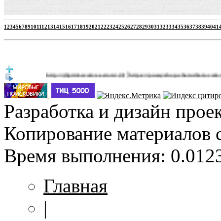
1
2
3
4
5
6
7
8
9
10
11
12
13
14
15
16
17
18
19
20
21
22
23
24
25
26
27
28
29
30
31
32
33
34
35
36
37
38
39
40
41
|
http://jbprimecurves.store/
https://pussyshop.chaturbate.com/male-cam
(3)
Разработка и дизайн прое
Копирование материалов 
Время выполнения: 0.0123
Главная
|