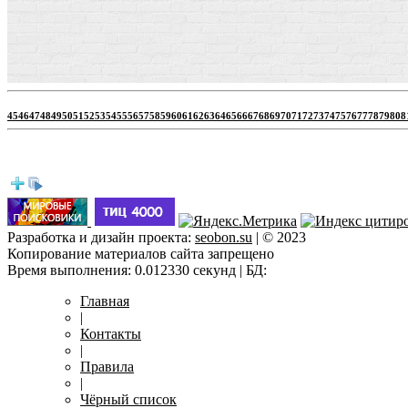
45
46
47
48
49
50
51
52
53
54
55
56
57
58
59
60
61
62
63
64
65
66
67
68
69
70
71
72
73
74
75
76
77
78
79
80
8
h
Разработка и дизайн проекта:
seobon.su
| © 2023
Копирование материалов сайта запрещено
Время выполнения: 0.012330 секунд | БД:
Главная
|
Контакты
|
Правила
|
Чёрный список