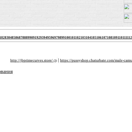
1
82
83
84
85
86
87
88
89
90
91
92
93
94
95
96
97
98
99
100
101
102
103
104
105
106
107
108
109
110
111
112
|
|
ttp://jbprimecurves.store/
https://pussyshop.chaturbate.com/male-cams/
ht
(3)
(2)