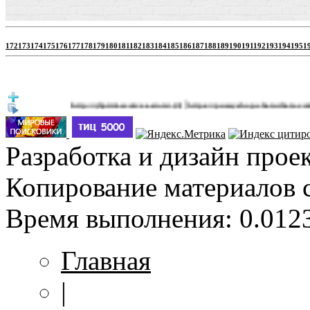
172
173
174
175
176
177
178
179
180
181
182
183
184
185
186
187
188
189
190
191
192
193
194
195
1
|
http://jbprimecurves.store/
https://pussyshop.chaturbate.com/male-c
(3)
Разработка и дизайн прое
Копирование материалов 
Время выполнения: 0.0123
Главная
|