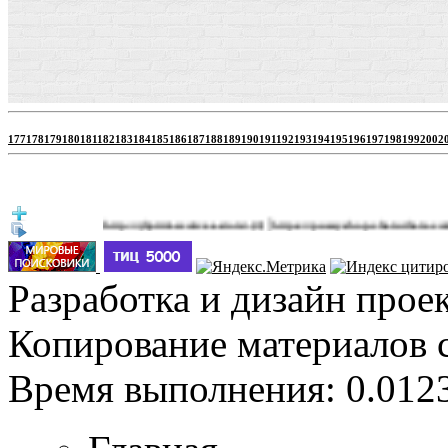
177
178
179
180
181
182
183
184
185
186
187
188
189
190
191
192
193
194
195
196
197
198
199
200
2
|
http://jbprimecurves.store/
https://pussyshop.chaturbate.com/male-c
(3)
Разработка и дизайн прое
Копирование материалов 
Время выполнения: 0.0123