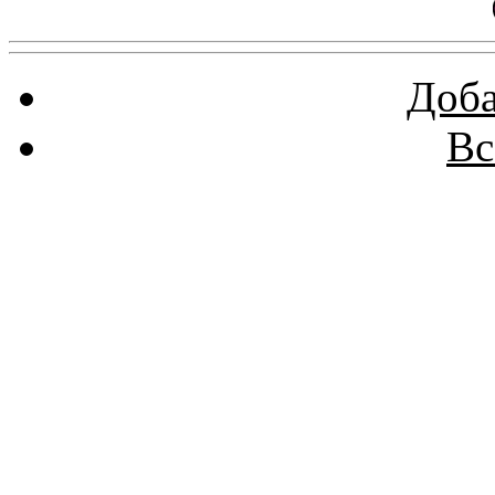
Доба
Вс