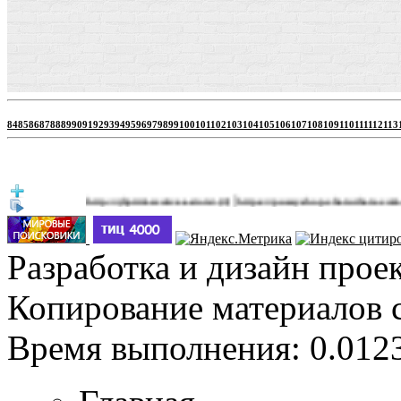
84
85
86
87
88
89
90
91
92
93
94
95
96
97
98
99
100
101
102
103
104
105
106
107
108
109
110
111
112
113
|
http://jbprimecurves.store/
https://pussyshop.chaturbate.com/male-ca
(3)
Разработка и дизайн прое
Копирование материалов 
Время выполнения: 0.0123