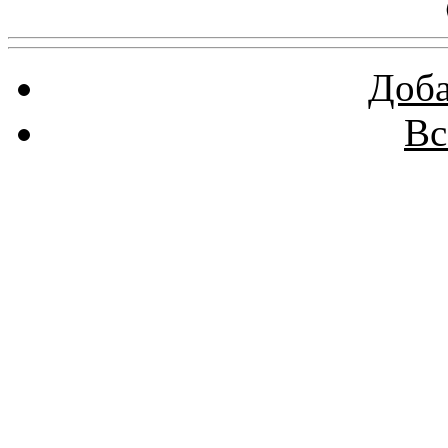
Доба
Вс