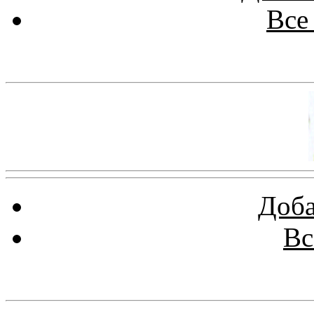
Все
Баннер 100х100
Доба
Вс
Баннеры 88х31