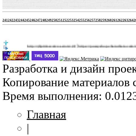
241
242
243
244
245
246
247
248
249
250
251
252
253
254
255
256
257
258
259
260
261
262
263
264
2
|
http://jbprimecurves.store/
https://pussyshop.chaturbate.com/male-cams
(3)
Разработка и дизайн прое
Копирование материалов 
Время выполнения: 0.0123
Главная
|