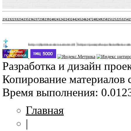
231
232
233
234
235
236
237
238
239
240
241
242
243
244
245
246
247
248
249
250
251
252
253
254
2
|
http://jbprimecurves.store/
https://pussyshop.chaturbate.com/male-ca
(3)
Разработка и дизайн прое
Копирование материалов 
Время выполнения: 0.0123
Главная
|