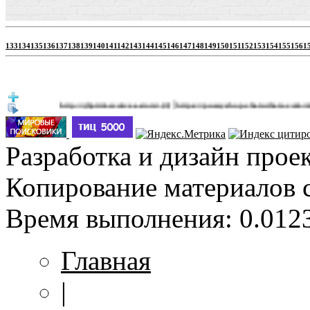
133
134
135
136
137
138
139
140
141
142
143
144
145
146
147
148
149
150
151
152
153
154
155
156
1
|
http://jbprimecurves.store/
https://pussyshop.chaturbate.com/male-cams
(3)
Разработка и дизайн прое
Копирование материалов 
Время выполнения: 0.0123
Главная
|