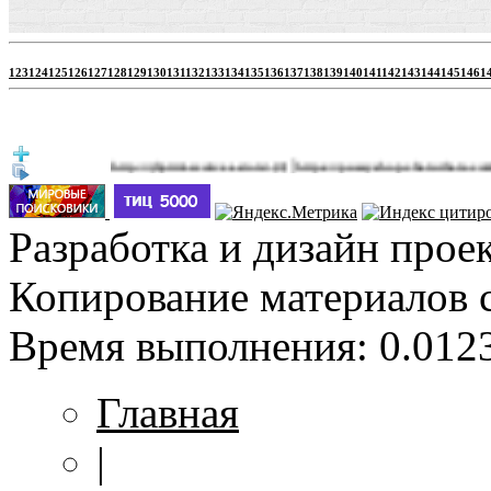
123
124
125
126
127
128
129
130
131
132
133
134
135
136
137
138
139
140
141
142
143
144
145
146
1
|
http://jbprimecurves.store/
https://pussyshop.chaturbate.com/male
(3)
Разработка и дизайн прое
Копирование материалов 
Время выполнения: 0.0123
Главная
|