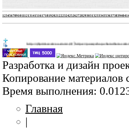
1
2
3
4
5
6
7
8
9
10
11
12
13
14
15
16
17
18
19
20
21
22
23
24
25
26
27
28
29
30
31
32
33
34
35
36
37
38
39
40
41
|
http://jbprimecurves.store/
https://pussyshop.chaturbate.com/male-c
(3)
Разработка и дизайн прое
Копирование материалов 
Время выполнения: 0.0123
Главная
|