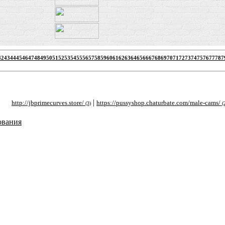
42
43
44
45
46
47
48
49
50
51
52
53
54
55
56
57
58
59
60
61
62
63
64
65
66
67
68
69
70
71
72
73
74
75
76
77
78
7
|
|
p://jbprimecurves.store/
https://pussyshop.chaturbate.com/male-cams/
http
(3)
(2)