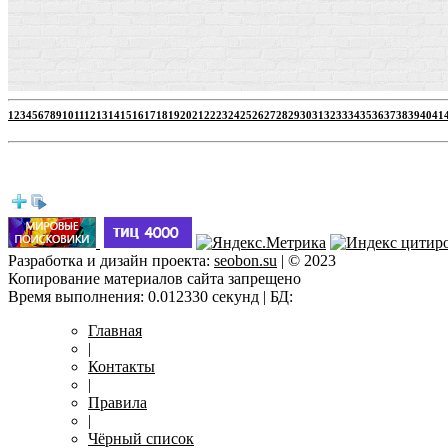
1
2
3
4
5
6
7
8
9
10
11
12
13
14
15
16
17
18
19
20
21
22
23
24
25
26
27
28
29
30
31
32
33
34
35
36
37
38
39
40
41
htt
Разработка и дизайн проекта:
seobon.su
| © 2023
Копирование материалов сайта запрещено
Время выполнения: 0.012330 секунд | БД:
Главная
|
Контакты
|
Правила
|
Чёрный список