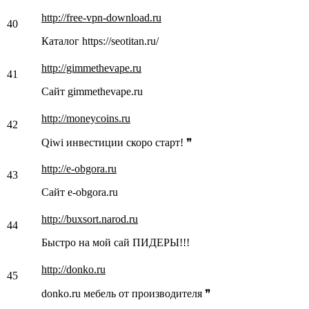
http://free-vpn-download.ru
40
Каталог https://seotitan.ru/
http://gimmethevape.ru
41
Сайт gimmethevape.ru
http://moneycoins.ru
42
Qiwi инвестиции скоро старт! ❞
http://e-obgora.ru
43
Сайт e-obgora.ru
http://buxsort.narod.ru
44
Быстро на мой сай ПИДЕРЫ!!!
http://donko.ru
45
donko.ru мебель от производителя ❞