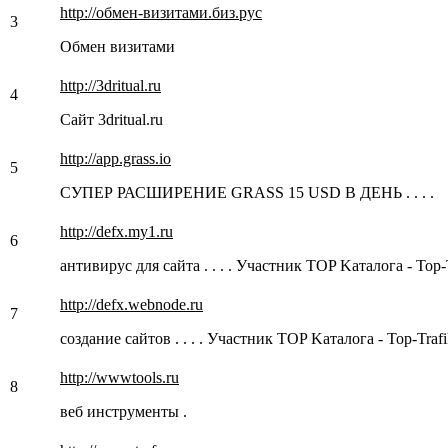
http://обмен-визитами.биз.рус
3
Обмен визитами
http://3dritual.ru
4
Сайт 3dritual.ru
http://app.grass.io
5
СУПЕР РАСШИРЕНИЕ GRASS 15 USD В ДЕНЬ . . . .
http://defx.my1.ru
6
антивирус для сайта . . . . Участник TOP Kаталога - Top-Tr
http://defx.webnode.ru
7
создание сайтов . . . . Участник TOP Kаталога - Top-Trafik
http://wwwtools.ru
8
веб инструменты .