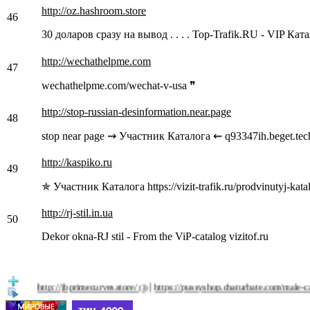
http://oz.hashroom.store
46
30 доларов сразу на вывод . . . . Top-Trafik.RU - VIP Ка
http://wechathelpme.com
47
wechathelpme.com/wechat-v-usa ❞
http://stop-russian-desinformation.near.page
48
stop near page ⇝ Участник Каталога ⇜ q93347ih.beget.tech
http://kaspiko.ru
49
✯ Участник Каталога https://vizit-trafik.ru/prodvinutyj-kat
http://rj-stil.in.ua
50
Dekor okna-RJ stil - From the ViP-catalog vizitof.ru
|
|
http://jbprimecurves.store/
https://pussyshop.chaturbate.com/male-cams/
h
(3)
(2)