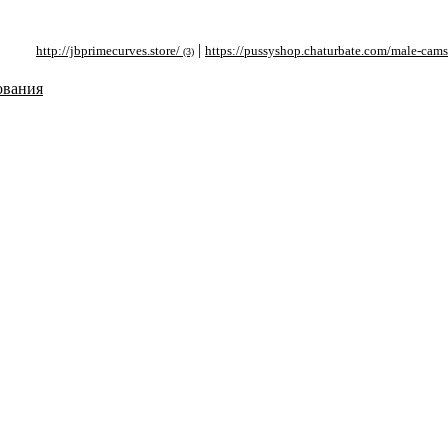
|
|
http://jbprimecurves.store/
https://pussyshop.chaturbate.com/male-cams/
h
(3)
(2)