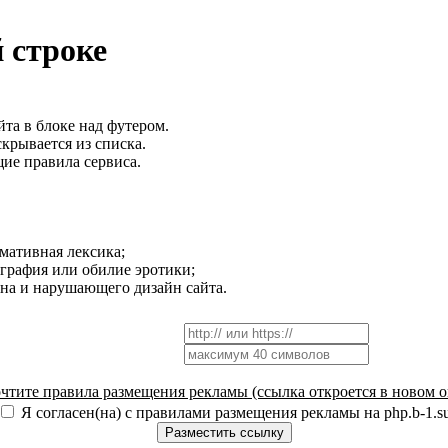
 строке
йта в блоке над футером.
скрывается из списка.
ие правила сервиса.
рмативная лексика;
ография или обилие эротики;
окна и нарушающего дизайн сайта.
чтите правила размещения рекламы (ссылка откроется в новом о
Я согласен(на) с правилами размещения рекламы на php.b-1.s