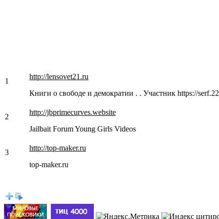
http://lensovet21.ru
1
Книги о свободе и демократии . . Участник https://serf.2
http://jbprimecurves.website
2
Jailbait Forum Young Girls Videos
http://top-maker.ru
3
top-maker.ru
h