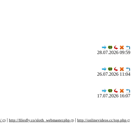
28.07.2026 09:59
26.07.2026 11:04
17.07.2026 16:07
|
|
tp://filesfly.co/sloth_webmaster.php
http://onlinevideos.cc/top.php
http://
(3)
(2)