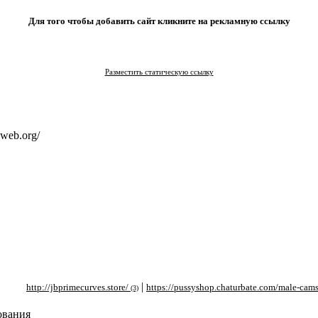
Для того чтобы добавить сайт кликните на рекламную ссылку
Разместить статическую ссылку
2web.org/
|
|
ttp://jbprimecurves.store/
https://pussyshop.chaturbate.com/male-cams/
ht
(3)
(2)