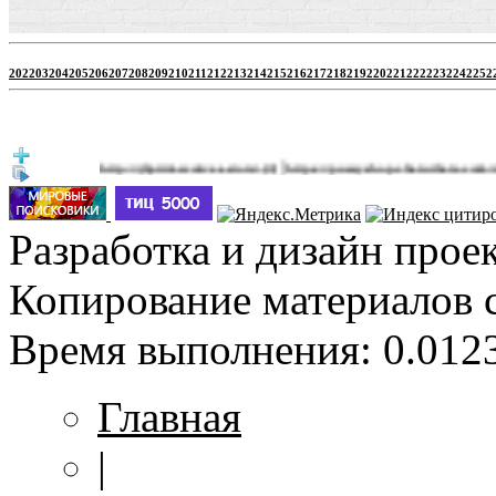
202
203
204
205
206
207
208
209
210
211
212
213
214
215
216
217
218
219
220
221
222
223
224
225
2
|
http://jbprimecurves.store/
https://pussyshop.chaturbate.com/male-cams
(3)
Разработка и дизайн прое
Копирование материалов 
Время выполнения: 0.0123
Главная
|