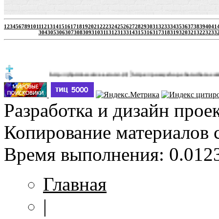
1
2
3
4
5
6
7
8
9
10
11
12
13
14
15
16
17
18
19
20
21
22
23
24
25
26
27
28
29
30
31
32
33
34
35
36
37
38
39
40
41
304
305
306
307
308
309
310
311
312
313
314
315
316
317
318
319
320
321
322
323
3
|
http://jbprimecurves.store/
https://pussyshop.chaturbate.com/male-ca
(3)
Разработка и дизайн прое
Копирование материалов 
Время выполнения: 0.0123
Главная
|