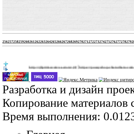
256
257
258
259
260
261
262
263
264
265
266
267
268
269
270
271
272
273
274
275
276
277
278
279
2
|
http://jbprimecurves.store/
https://pussyshop.chaturbate.com/male-cam
(3)
Разработка и дизайн прое
Копирование материалов 
Время выполнения: 0.0123