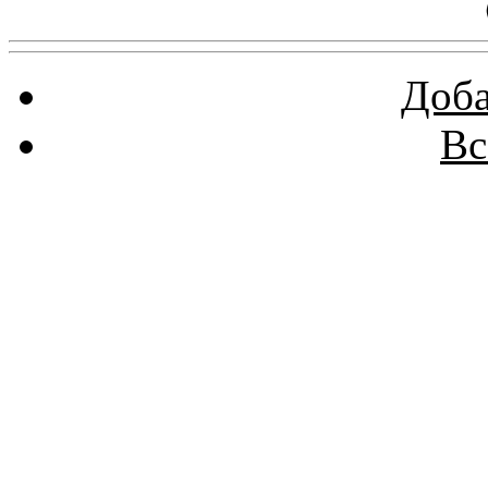
Доба
Вс