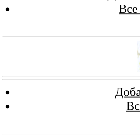
Все
Баннер 100х100
Доба
Вс
Баннеры 88х31