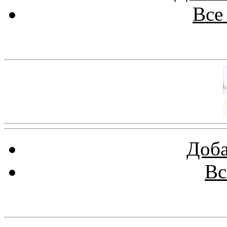
Все
Баннер 100х100
Доба
Вс
Баннеры 88х31