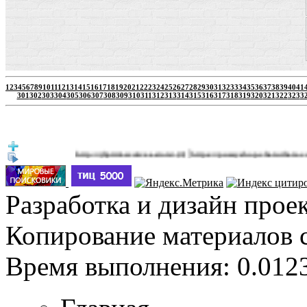
1
2
3
4
5
6
7
8
9
10
11
12
13
14
15
16
17
18
19
20
21
22
23
24
25
26
27
28
29
30
31
32
33
34
35
36
37
38
39
40
41
301
302
303
304
305
306
307
308
309
310
311
312
313
314
315
316
317
318
319
320
321
322
323
3
|
http://jbprimecurves.store/
https://pussyshop.chaturbate.com/male-
(3)
Разработка и дизайн прое
Копирование материалов 
Время выполнения: 0.0123