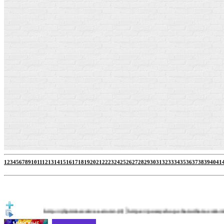
1
2
3
4
5
6
7
8
9
10
11
12
13
14
15
16
17
18
19
20
21
22
23
24
25
26
27
28
29
30
31
32
33
34
35
36
37
38
39
40
41
|
http://jbprimecurves.store/
https://pussyshop.chaturbate.com/male-cams
(3)