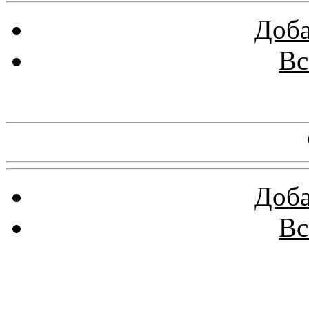
Доба
Вс
Баннеры 88х31
Доба
Вс