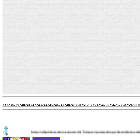
237
238
239
240
241
242
243
244
245
246
247
248
249
250
251
252
253
254
255
256
257
258
259
260
2
|
http://jbprimecurves.store/
https://pussyshop.chaturbate.com/male-ca
(3)