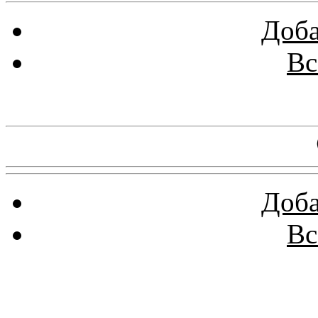
Доба
Вс
Баннеры 88х31
Доба
Вс