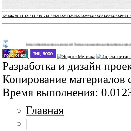
1
2
3
4
5
6
7
8
9
10
11
12
13
14
15
16
17
18
19
20
21
22
23
24
25
26
27
28
29
30
31
32
33
34
35
36
37
38
39
40
41
|
http://jbprimecurves.store/
https://pussyshop.chaturbate.com/male-cams
(3)
Разработка и дизайн прое
Копирование материалов 
Время выполнения: 0.0123
Главная
|