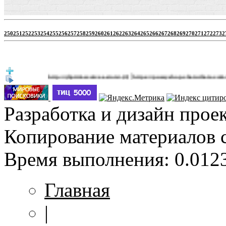
250
251
252
253
254
255
256
257
258
259
260
261
262
263
264
265
266
267
268
269
270
271
272
273
2
|
http://jbprimecurves.store/
https://pussyshop.chaturbate.com/male-cam
(3)
Разработка и дизайн прое
Копирование материалов 
Время выполнения: 0.0123
Главная
|