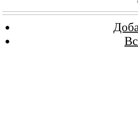
Доба
Вс