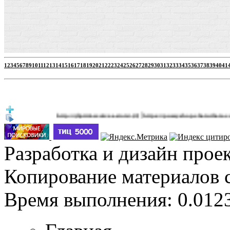
1
2
3
4
5
6
7
8
9
10
11
12
13
14
15
16
17
18
19
20
21
22
23
24
25
26
27
28
29
30
31
32
33
34
35
36
37
38
39
40
41
|
http://jbprimecurves.store/
https://pussyshop.chaturbate.com/male-
(3)
Разработка и дизайн прое
Копирование материалов 
Время выполнения: 0.0123