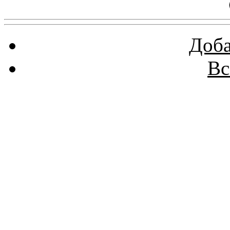
Доба
Вс