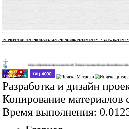
195
196
197
198
199
200
201
202
203
204
205
206
207
208
209
210
211
212
213
214
215
216
217
218
2
|
http://jbprimecurves.store/
https://pussyshop.chaturbate.com/male-ca
(3)
Разработка и дизайн прое
Копирование материалов 
Время выполнения: 0.0123