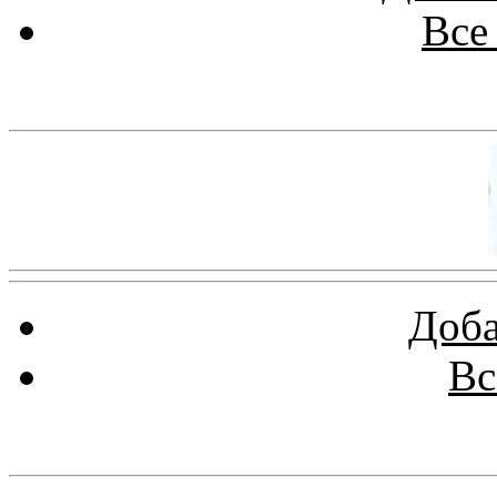
Все
Баннер 100х100
Доба
Вс
Баннеры 88х31