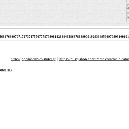
5
66
67
68
69
70
71
72
73
74
75
76
77
78
79
80
81
82
83
84
85
86
87
88
89
90
91
92
93
94
95
96
97
98
99
100
101
|
|
http://jbprimecurves.store/
https://pussyshop.chaturbate.com/male-cams/
ht
(3)
(2)