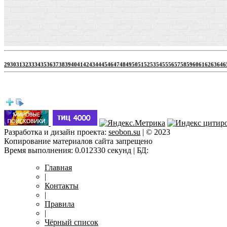
29
30
31
32
33
34
35
36
37
38
39
40
41
42
43
44
45
46
47
48
49
50
51
52
53
54
55
56
57
58
59
60
61
62
63
64
6
Разработка и дизайн проекта:
seobon.su
| © 2023
Копирование материалов сайта запрещено
Время выполнения: 0.012330 секунд | БД:
Главная
|
Контакты
|
Правила
|
Чёрный список