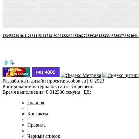
1
2
3
4
5
6
7
8
9
10
11
12
13
14
15
16
17
18
19
20
21
22
23
24
25
26
27
28
29
30
31
32
33
34
35
36
37
38
39
40
41
ht
Разработка и дизайн проекта:
seobon.su
| © 2023
Копирование материалов сайта запрещено
Время выполнения: 0.012330 секунд | БД:
Главная
|
Контакты
|
Правила
|
Чёрный список