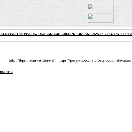
42
43
44
45
46
47
48
49
50
51
52
53
54
55
56
57
58
59
60
61
62
63
64
65
66
67
68
69
70
71
72
73
74
75
76
77
78
7
|
|
tp://jbprimecurves.store/
https://pussyshop.chaturbate.com/male-cams/
htt
(3)
(2)