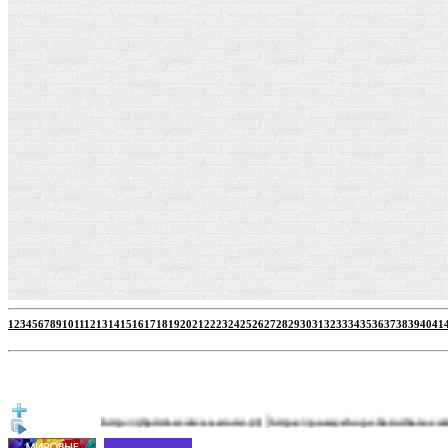
1
2
3
4
5
6
7
8
9
10
11
12
13
14
15
16
17
18
19
20
21
22
23
24
25
26
27
28
29
30
31
32
33
34
35
36
37
38
39
40
41
|
http://jbprimecurves.store/
https://pussyshop.chaturbate.com/male-ca
(3)