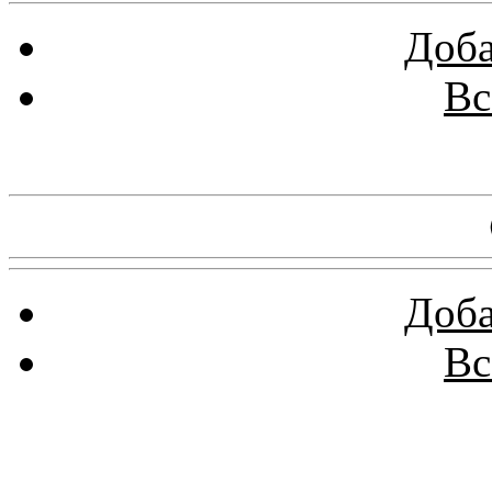
Доба
Вс
Баннеры 88х31
Доба
Вс