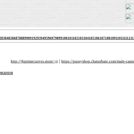
2
83
84
85
86
87
88
89
90
91
92
93
94
95
96
97
98
99
100
101
102
103
104
105
106
107
108
109
110
111
112
11
|
|
http://jbprimecurves.store/
https://pussyshop.chaturbate.com/male-cams/
ht
(3)
(2)