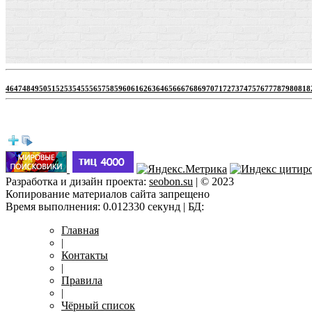
46
47
48
49
50
51
52
53
54
55
56
57
58
59
60
61
62
63
64
65
66
67
68
69
70
71
72
73
74
75
76
77
78
79
80
81
8
Разработка и дизайн проекта:
seobon.su
| © 2023
Копирование материалов сайта запрещено
Время выполнения: 0.012330 секунд | БД:
Главная
|
Контакты
|
Правила
|
Чёрный список