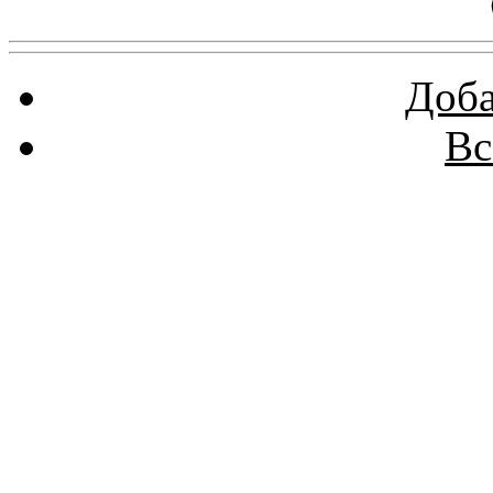
Доба
Вс