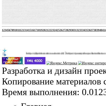
1
2
3
4
5
6
7
8
9
10
11
12
13
14
15
16
17
18
19
20
21
22
23
24
25
26
27
28
29
30
31
32
33
34
35
36
37
38
39
40
41
|
http://jbprimecurves.store/
https://pussyshop.chaturbate.com/male-
(3)
Разработка и дизайн прое
Копирование материалов 
Время выполнения: 0.0123