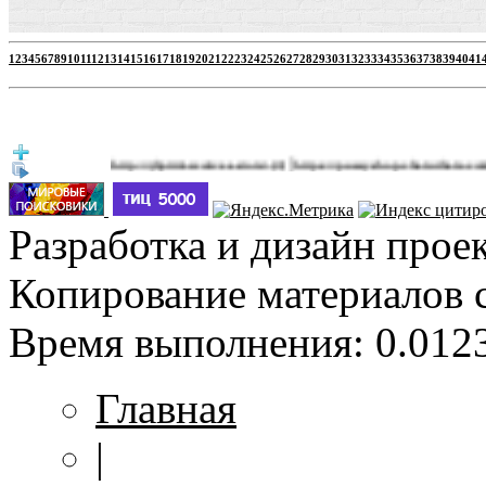
1
2
3
4
5
6
7
8
9
10
11
12
13
14
15
16
17
18
19
20
21
22
23
24
25
26
27
28
29
30
31
32
33
34
35
36
37
38
39
40
41
|
http://jbprimecurves.store/
https://pussyshop.chaturbate.com/male-c
(3)
Разработка и дизайн прое
Копирование материалов 
Время выполнения: 0.0123
Главная
|