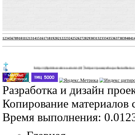
1
2
3
4
5
6
7
8
9
10
11
12
13
14
15
16
17
18
19
20
21
22
23
24
25
26
27
28
29
30
31
32
33
34
35
36
37
38
39
40
41
|
http://jbprimecurves.store/
https://pussyshop.chaturbate.com/mal
(3)
Разработка и дизайн прое
Копирование материалов 
Время выполнения: 0.0123