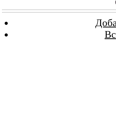
Доба
Вс