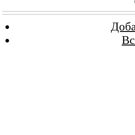
Доба
Вс