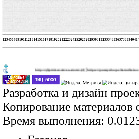
1
2
3
4
5
6
7
8
9
10
11
12
13
14
15
16
17
18
19
20
21
22
23
24
25
26
27
28
29
30
31
32
33
34
35
36
37
38
39
40
41
|
http://jbprimecurves.store/
https://pussyshop.chaturbate.com/male-
(3)
Разработка и дизайн прое
Копирование материалов 
Время выполнения: 0.0123