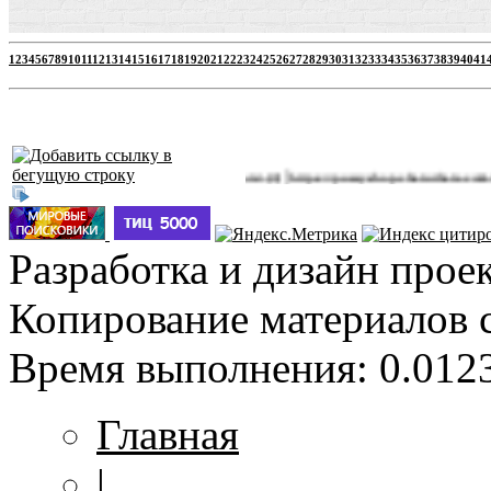
1
2
3
4
5
6
7
8
9
10
11
12
13
14
15
16
17
18
19
20
21
22
23
24
25
26
27
28
29
30
31
32
33
34
35
36
37
38
39
40
41
|
http://jbprimecurves.store/
https://pussyshop.chaturbate.com/male-cam
(3)
Разработка и дизайн прое
Копирование материалов 
Время выполнения: 0.0123
Главная
|