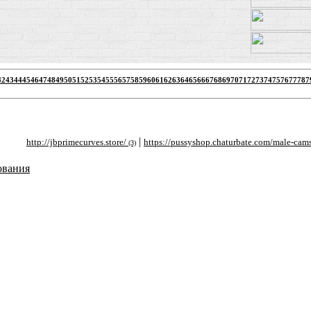
42
43
44
45
46
47
48
49
50
51
52
53
54
55
56
57
58
59
60
61
62
63
64
65
66
67
68
69
70
71
72
73
74
75
76
77
78
7
|
|
http://jbprimecurves.store/
https://pussyshop.chaturbate.com/male-cams/
h
(3)
(2)