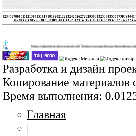
1
2
3
4
5
6
7
8
9
10
11
12
13
14
15
16
17
18
19
20
21
22
23
24
25
26
27
28
29
30
31
32
33
34
35
36
37
38
39
40
41
302
303
304
305
306
307
308
309
310
311
312
313
314
315
316
317
318
319
320
321
322
323
3
|
http://jbprimecurves.store/
https://pussyshop.chaturbate.com/male-c
(3)
Разработка и дизайн прое
Копирование материалов 
Время выполнения: 0.0123
Главная
|