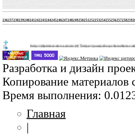
236
237
238
239
240
241
242
243
244
245
246
247
248
249
250
251
252
253
254
255
256
257
258
259
2
|
http://jbprimecurves.store/
https://pussyshop.chaturbate.com/male-ca
(3)
Разработка и дизайн прое
Копирование материалов 
Время выполнения: 0.0123
Главная
|