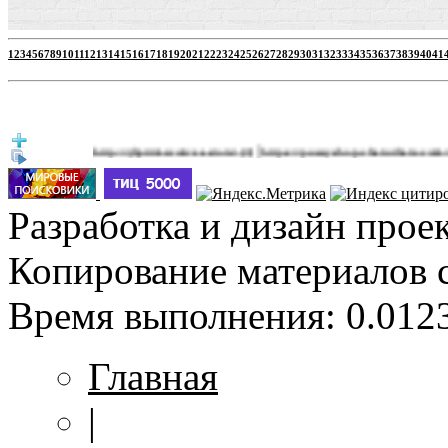
1
2
3
4
5
6
7
8
9
10
11
12
13
14
15
16
17
18
19
20
21
22
23
24
25
26
27
28
29
30
31
32
33
34
35
36
37
38
39
40
41
|
http://jbprimecurves.store/
https://pussyshop.chaturbate.com/male-cam
(3)
Разработка и дизайн прое
Копирование материалов 
Время выполнения: 0.0123
Главная
|