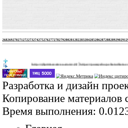
268
269
270
271
272
273
274
275
276
277
278
279
280
281
282
283
284
285
286
287
288
289
290
291
2
|
http://jbprimecurves.store/
https://pussyshop.chaturbate.com/male-
(3)
Разработка и дизайн прое
Копирование материалов 
Время выполнения: 0.0123