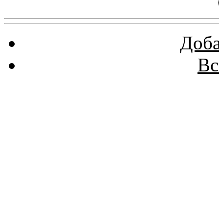
Доба
Вс