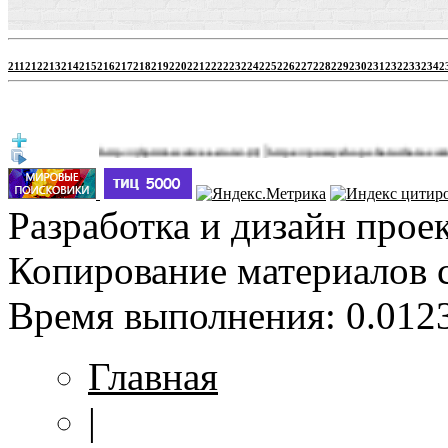
211
212
213
214
215
216
217
218
219
220
221
222
223
224
225
226
227
228
229
230
231
232
233
234
2
|
http://jbprimecurves.store/
https://pussyshop.chaturbate.com/male-ca
(3)
Разработка и дизайн прое
Копирование материалов 
Время выполнения: 0.0123
Главная
|