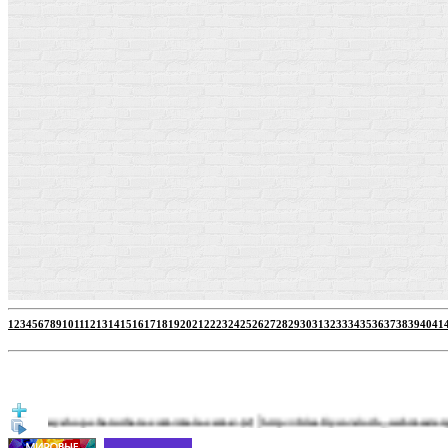
1
2
3
4
5
6
7
8
9
10
11
12
13
14
15
16
17
18
19
20
21
22
23
24
25
26
27
28
29
30
31
32
33
34
35
36
37
38
39
40
41
|
|
ssyshop.chaturbate.com/male-cams/
http://filesfly.co/sloth_webmaster.php
h
(2)
(3)