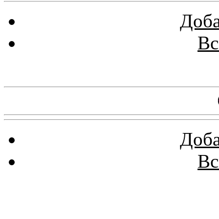
Доба
Вс
Баннеры 88х31
Доба
Вс