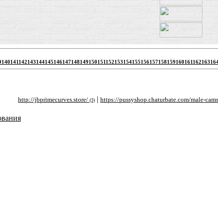
9
140
141
142
143
144
145
146
147
148
149
150
151
152
153
154
155
156
157
158
159
160
161
162
163
16
|
|
http://jbprimecurves.store/
https://pussyshop.chaturbate.com/male-cams/
ht
(3)
(2)