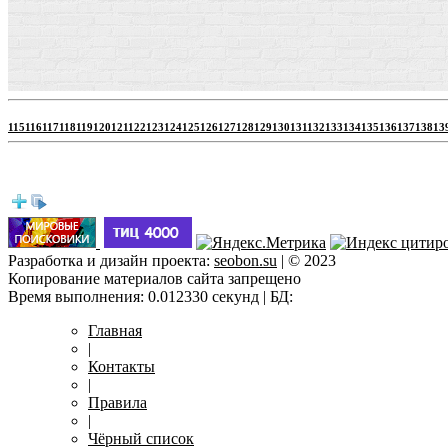
115
116
117
118
119
120
121
122
123
124
125
126
127
128
129
130
131
132
133
134
135
136
137
138
13
Разработка и дизайн проекта:
seobon.su
| © 2023
Копирование материалов сайта запрещено
Время выполнения: 0.012330 секунд | БД:
Главная
|
Контакты
|
Правила
|
Чёрный список