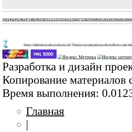
243
244
245
246
247
248
249
250
251
252
253
254
255
256
257
258
259
260
261
262
263
264
265
266
2
|
http://jbprimecurves.store/
https://pussyshop.chaturbate.com/male-cams/
(3)
(
Разработка и дизайн прое
Копирование материалов 
Время выполнения: 0.0123
Главная
|