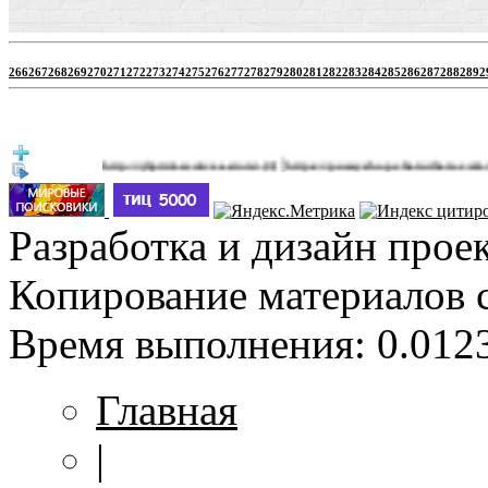
266
267
268
269
270
271
272
273
274
275
276
277
278
279
280
281
282
283
284
285
286
287
288
289
2
|
http://jbprimecurves.store/
https://pussyshop.chaturbate.com/male-cam
(3)
Разработка и дизайн прое
Копирование материалов 
Время выполнения: 0.0123
Главная
|