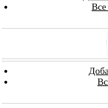
Все
Баннер 100х100
Доба
Вс
Баннеры 88х31