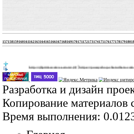
157
158
159
160
161
162
163
164
165
166
167
168
169
170
171
172
173
174
175
176
177
178
179
180
1
|
http://jbprimecurves.store/
https://pussyshop.chaturbate.com/male-ca
(3)
Разработка и дизайн прое
Копирование материалов 
Время выполнения: 0.0123