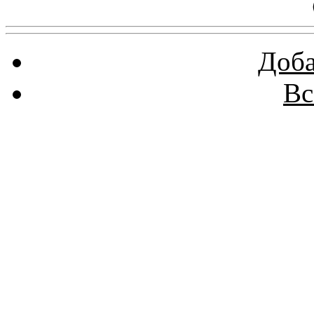
Доба
Вс