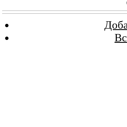
Доба
Вс