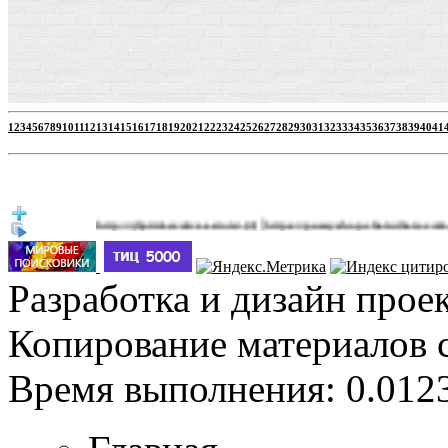
1
2
3
4
5
6
7
8
9
10
11
12
13
14
15
16
17
18
19
20
21
22
23
24
25
26
27
28
29
30
31
32
33
34
35
36
37
38
39
40
41
|
http://jbprimecurves.store/
https://pussyshop.chaturbate.com/male-ca
(3)
Разработка и дизайн прое
Копирование материалов 
Время выполнения: 0.0123