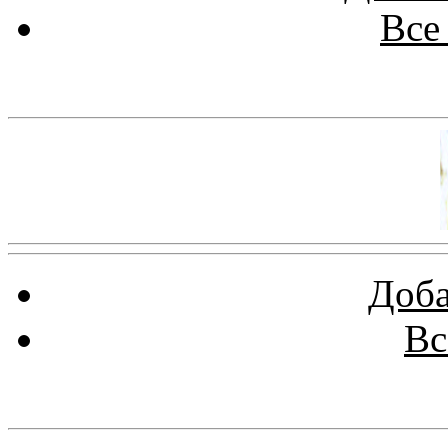
Все
Баннер 100х100
Доба
Вс
Баннеры 88х31