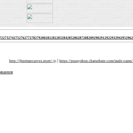
72
273
274
275
276
277
278
279
280
281
282
283
284
285
286
287
288
289
290
291
292
293
294
295
296
2
|
|
http://jbprimecurves.store/
https://pussyshop.chaturbate.com/male-cams/
h
(3)
(2)