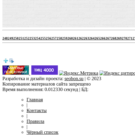
248
249
250
251
252
253
254
255
256
257
258
259
260
261
262
263
264
265
266
267
268
269
270
271
2
Разработка и дизайн проекта:
seobon.su
| © 2023
Копирование материалов сайта запрещено
Время выполнения: 0.012330 секунд | БД:
Главная
|
Контакты
|
Правила
|
Чёрный список