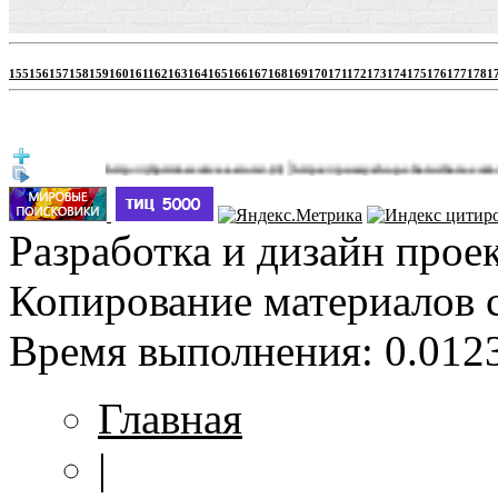
155
156
157
158
159
160
161
162
163
164
165
166
167
168
169
170
171
172
173
174
175
176
177
178
1
|
http://jbprimecurves.store/
https://pussyshop.chaturbate.com/male-cam
(3)
Разработка и дизайн прое
Копирование материалов 
Время выполнения: 0.0123
Главная
|