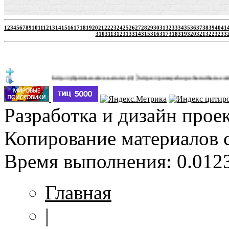
1
2
3
4
5
6
7
8
9
10
11
12
13
14
15
16
17
18
19
20
21
22
23
24
25
26
27
28
29
30
31
32
33
34
35
36
37
38
39
40
41
310
311
312
313
314
315
316
317
318
319
320
321
322
323
3
|
http://jbprimecurves.store/
https://pussyshop.chaturbate.com/male
(3)
Разработка и дизайн прое
Копирование материалов 
Время выполнения: 0.0123
Главная
|