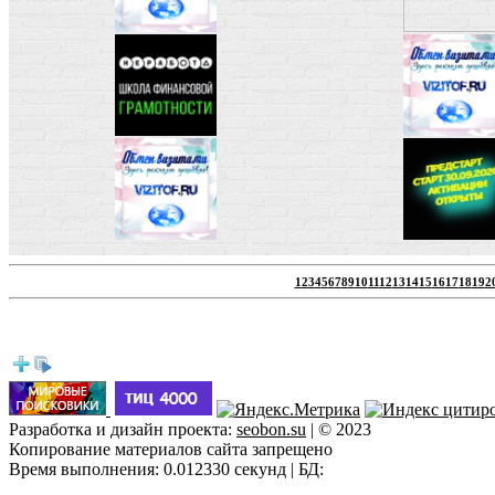
1
2
3
4
5
6
7
8
9
10
11
12
13
14
15
16
17
18
19
2
htt
Разработка и дизайн проекта:
seobon.su
| © 2023
Копирование материалов сайта запрещено
Время выполнения: 0.012330 секунд | БД: