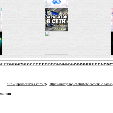
0
21
22
23
24
25
26
27
28
29
30
31
32
33
34
35
36
37
38
39
40
41
42
43
44
45
46
47
48
49
50
51
52
53
54
55
56
57
|
|
p://jbprimecurves.store/
https://pussyshop.chaturbate.com/male-cams/
http
(3)
(2)